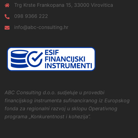
Trg Krste Frankopana 15, 33000 Virovitica
098 9366 222
info@abc-consulting.hr
ABC Consulting d.o.o. sudjeluje u provedbi
financijskog instrumenta sufinanciranog iz Europskog
fonda
za regionalni razvoj u sklopu Operativnog
programa
„Konkurentnost i kohezija”.