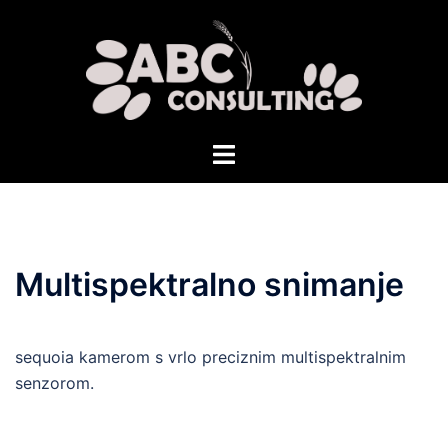
Skip
to
content
Toggle
menu
Multispektralno snimanje
sequoia kamerom s vrlo preciznim multispektralnim
senzorom.