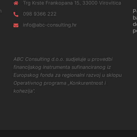
Trg Krste Frankopana 15, 33000 Virovitica
h
P
098 9366 222
b
d
info@abc-consulting.hr
p
ABC Consulting d.o.o. sudjeluje u provedbi
financijskog instrumenta sufinanciranog iz
Europskog fonda
za regionalni razvoj u sklopu
Operativnog programa
„Konkurentnost i
kohezija”.