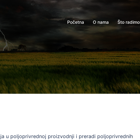
Početna
O nama
Što radimo
ja u poljoprivrednoj proizvodnji i preradi poljoprivrednih