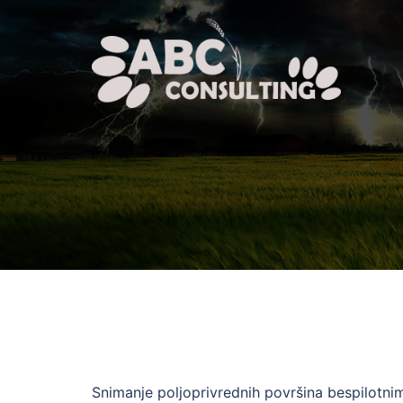
Skip
to
content
Snimanje poljoprivrednih površina bespilotni