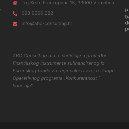
Trg Krste Frankopana 15, 33000 Virovitica
h
P
098 9366 222
b
d
info@abc-consulting.hr
p
ABC Consulting d.o.o. sudjeluje u provedbi
financijskog instrumenta sufinanciranog iz
Europskog fonda
za regionalni razvoj u sklopu
Operativnog programa
„Konkurentnost i
kohezija”.