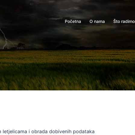
Početna
O nama
Što radimo
m letjelicama i obrada dobivenih podataka